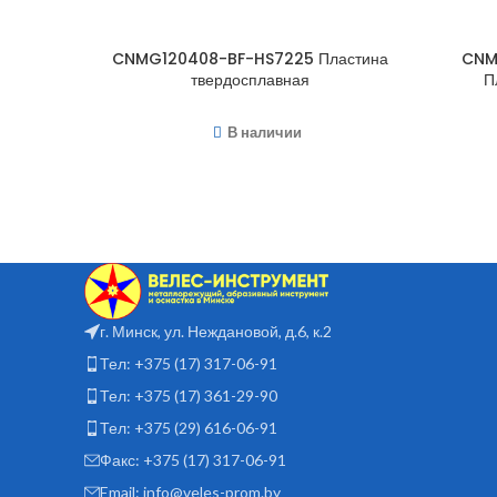
CNMG120408-BF-HS7225 Пластина
CNM
твердосплавная
П
В наличии
г. Минск, ул. Неждановой, д.6, к.2
Тел: +375 (17) 317-06-91
Тел: +375 (17) 361-29-90
Тел: +375 (29) 616-06-91
Факс: +375 (17) 317-06-91
Email: info@veles-prom.by