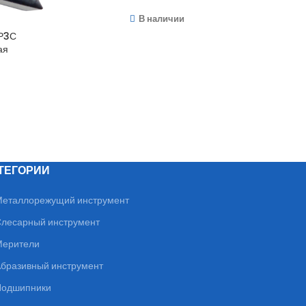
В наличии
Р3С
SNMG12
ая
ТЕГОРИИ
еталлорежущий инструмент
лесарный инструмент
ерители
бразивный инструмент
одшипники