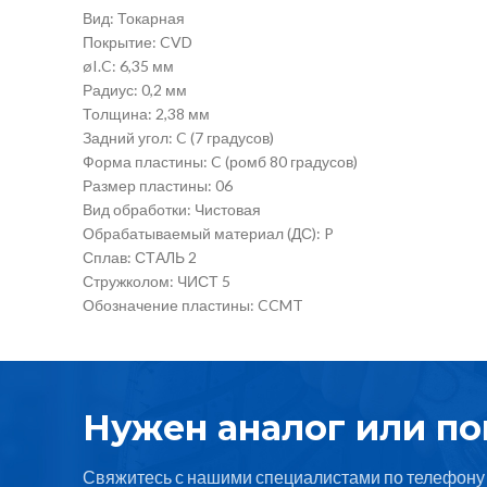
Вид: Токарная
Покрытие: CVD
øI.C: 6,35 мм
Радиус: 0,2 мм
Толщина: 2,38 мм
Задний угол: C (7 градусов)
Форма пластины: C (ромб 80 градусов)
Размер пластины: 06
Вид обработки: Чистовая
Обрабатываемый материал (ДС): P
Сплав: СТАЛЬ 2
Стружколом: ЧИСТ 5
Обозначение пластины: CCMT
Нужен аналог или п
Свяжитесь с нашими специалистами по телефону 