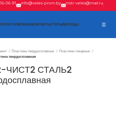
616-06-91
info@veles-prom.by
instr-veles@mail.ru
ПЛАТА
О КОМПАНИИ
КОНТАКТЫ
СТАТЬИ
БРЕНДЫ
мент
Пластины твердосплавные
Пластины токарные
ина твердосплавная
-ЧИСТ2 СТАЛЬ2
рдосплавная