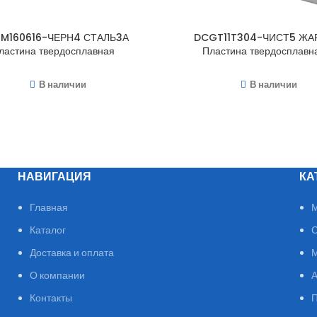
M160616-ЧЕРН4 СТАЛЬ3А
DCGT11T304-ЧИСТ5 ЖА
ластина твердосплавная
Пластина твердосплавн
В наличии
В наличии
НАВИГАЦИЯ
КА
Главная
М
Каталог
С
Доставка и оплата
М
О компании
А
Контакты
П