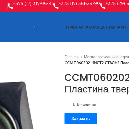
+375 (17) 317-06-91
+375 (17) 361-29-90
+375 (29) 
ГЛАВНАЯ
КАТАЛОГ
ДОСТАВКА И О
Главная
Металлорежущий инстру
CCMT060202-ЧИСТ2 СТАЛЬ2 Пласт
CCMT060202
Пластина тве
В наличии
Заказать