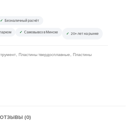
Безналичный расчёт
опарком
Самовывоз в Минске
20+ лет на рынке
трумент
,
Пластины твердосплавные
,
Пластины
ОТЗЫВЫ (0)