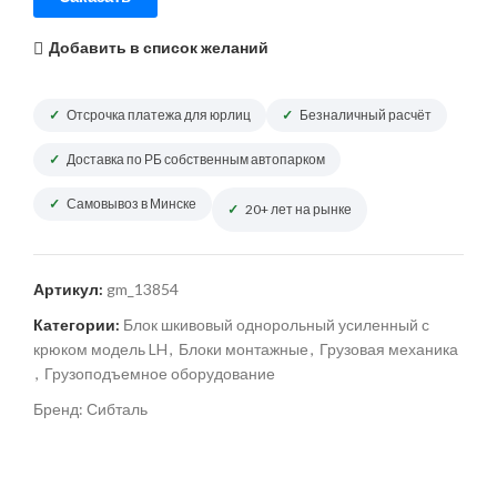
Добавить в список желаний
Отсрочка платежа для юрлиц
Безналичный расчёт
Доставка по РБ собственным автопарком
Самовывоз в Минске
20+ лет на рынке
Артикул:
gm_13854
Категории:
Блок шкивовый однорольный усиленный с
крюком модель LH
,
Блоки монтажные
,
Грузовая механика
,
Грузоподъемное оборудование
Бренд:
Сибталь