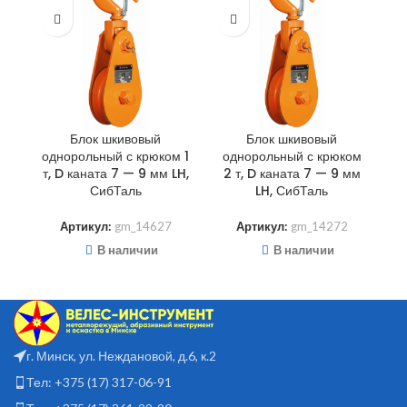
Блок шкивовый
Блок шкивовый
однорольный с крюком 1
однорольный с крюком
о
т, D каната 7 — 9 мм LH,
2 т, D каната 7 — 9 мм
2
СибТаль
LH, СибТаль
Артикул:
gm_14627
Артикул:
gm_14272
В наличии
В наличии
г. Минск, ул. Неждановой, д.6, к.2
Тел: +375 (17) 317-06-91