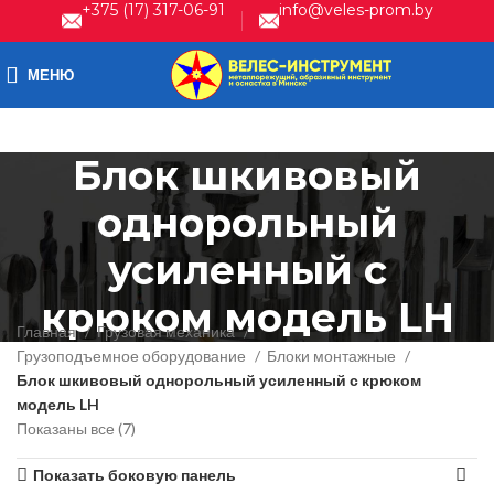
+375 (17) 317-06-91
info@veles-prom.by
МЕНЮ
Блок шкивовый
однорольный
усиленный с
крюком модель LH
Главная
Грузовая механика
Грузоподъемное оборудование
Блоки монтажные
Блок шкивовый однорольный усиленный с крюком
модель LH
Показаны все (7)
Показать боковую панель