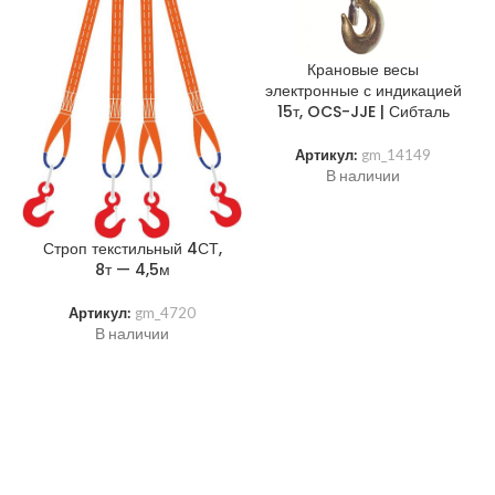
Крановые весы
электронные с индикацией
15т, OCS-JJE | Сибталь
Артикул:
gm_14149
В наличии
Строп текстильный 4СТ,
8т — 4,5м
Артикул:
gm_4720
В наличии