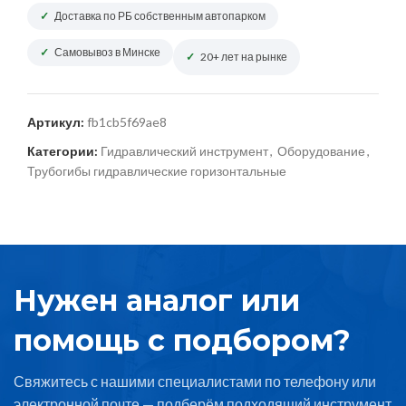
Доставка по РБ собственным автопарком
Самовывоз в Минске
20+ лет на рынке
Артикул:
fb1cb5f69ae8
Категории:
Гидравлический инструмент
,
Оборудование
,
Трубогибы гидравлические горизонтальные
Нужен аналог или
помощь с подбором?
Свяжитесь с нашими специалистами по телефону или
электронной почте — подберём подходящий инструмент