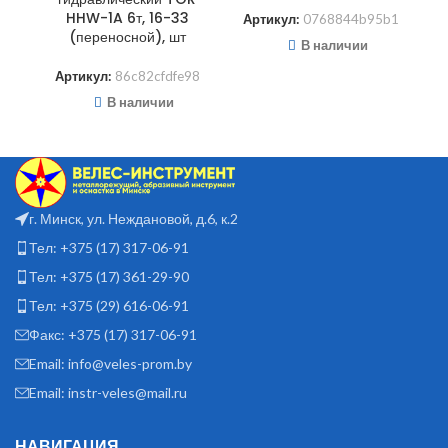
H
HHW-1A 6т, 16-33
Артикул:
0768844b95b1
(переносной), шт
В наличии
А
Артикул:
86c82cfdfe98
В наличии
г. Минск, ул. Неждановой, д.6, к.2
Тел: +375 (17) 317-06-91
Тел: +375 (17) 361-29-90
Тел: +375 (29) 616-06-91
Факс: +375 (17) 317-06-91
Email: info@veles-prom.by
Email: instr-veles@mail.ru
НАВИГАЦИЯ