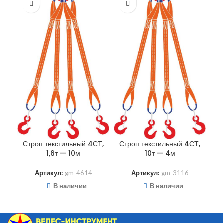
С
Строп текстильный 4СТ,
Строп текстильный 4СТ,
1,6т — 10м
10т — 4м
Артикул:
gm_4614
Артикул:
gm_3116
В наличии
В наличии