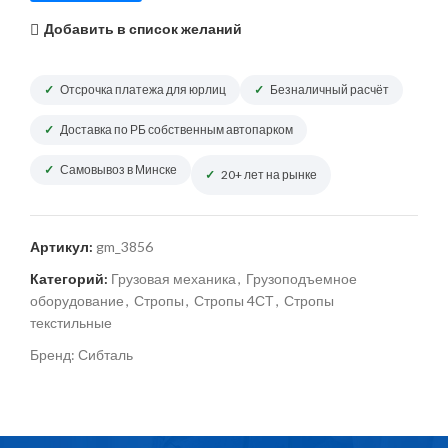
Добавить в список желаний
Отсрочка платежа для юрлиц
Безналичный расчёт
Доставка по РБ собственным автопарком
Самовывоз в Минске
20+ лет на рынке
Артикул:
gm_3856
Категорий:
Грузовая механика
,
Грузоподъемное
оборудование
,
Стропы
,
Стропы 4СТ
,
Стропы
текстильные
Бренд:
Сибталь