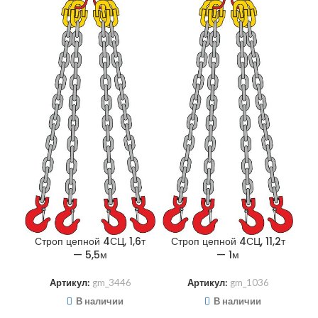
Строп цепной 4СЦ, 1,6т
Строп цепной 4СЦ, 11,2т
С
— 5,5м
— 1м
Артикул:
gm_3446
Артикул:
gm_1036
В наличии
В наличии