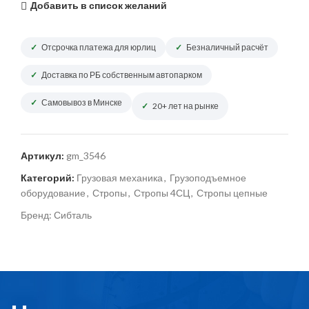
Добавить в список желаний
Отсрочка платежа для юрлиц
Безналичный расчёт
Доставка по РБ собственным автопарком
Самовывоз в Минске
20+ лет на рынке
Артикул:
gm_3546
Категорий:
Грузовая механика
,
Грузоподъемное
оборудование
,
Стропы
,
Стропы 4СЦ
,
Стропы цепные
Бренд:
Сибталь