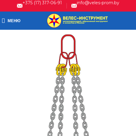
+375 (17) 317-06-91
info@veles-prom.by
МЕНЮ