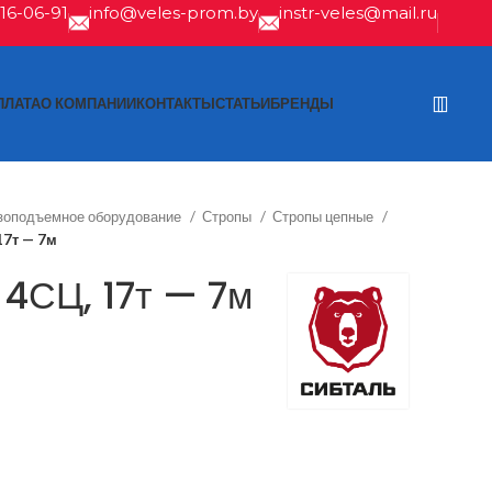
616-06-91
info@veles-prom.by
instr-veles@mail.ru
ПЛАТА
О КОМПАНИИ
КОНТАКТЫ
СТАТЬИ
БРЕНДЫ
зоподъемное оборудование
Стропы
Стропы цепные
17т — 7м
 4СЦ, 17т — 7м