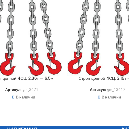
п цепной 4СЦ, 2,36т — 6,5м
Строп цепной 4СЦ, 3,15т 
Артикул:
gm_3471
Артикул:
gm_13417
В наличии
В наличии