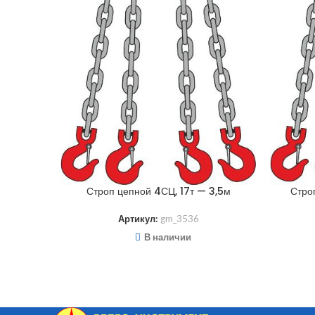
Строп цепной 4СЦ, 17т — 3,5м
Стро
Артикул:
gm_3536
В наличии