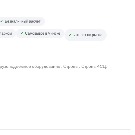
Безналичный расчёт
опарком
Самовывоз в Минске
20+ лет на рынке
рузоподъемное оборудование
,
Стропы
,
Стропы 4СЦ
,