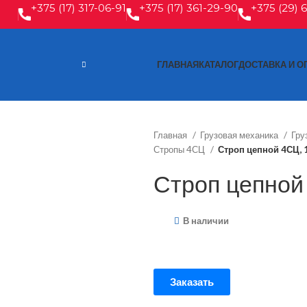
+375 (17) 317-06-91
+375 (17) 361-29-90
+375 (29) 
ГЛАВНАЯ
КАТАЛОГ
ДОСТАВКА И О
Главная
Грузовая механика
Гру
Стропы 4СЦ
Строп цепной 4СЦ, 
Строп цепной
В наличии
Заказать