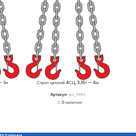
— 1м
Строп цепной 4СЦ, 3,15т — 6м
Стро
Артикул:
gm_3484
В наличии