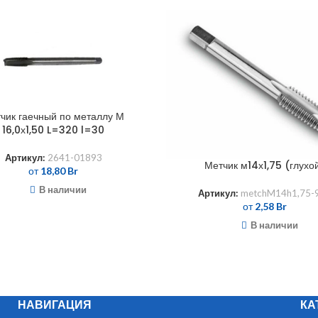
чик гаечный по металлу М
16,0х1,50 L=320 l=30
Артикул:
2641-01893
Метчик м14х1,75 (глухо
от
18,80
Br
В наличии
Артикул:
metchM14h1,75-
от
2,58
Br
В наличии
НАВИГАЦИЯ
КА