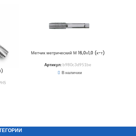
Метчик метрический М 16,0х1,0 (к-т)
Метчик 
Артикул:
b980c3d951be
й)
В наличии
9HS
ТЕГОРИИ