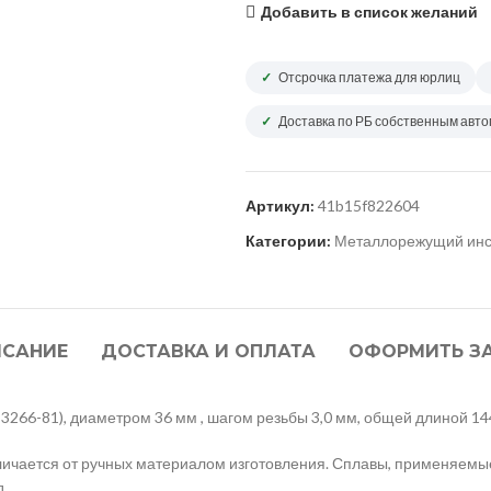
Добавить в список желаний
Отсрочка платежа для юрлиц
Доставка по РБ собственным авт
Артикул:
41b15f822604
Категории:
Металлорежущий инс
САНИЕ
ДОСТАВКА И ОПЛАТА
ОФОРМИТЬ З
266-81), диаметром 36 мм , шагом резьбы 3,0 мм, общей длиной 144
ичается от ручных материалом изготовления. Сплавы, применяемые 
д.