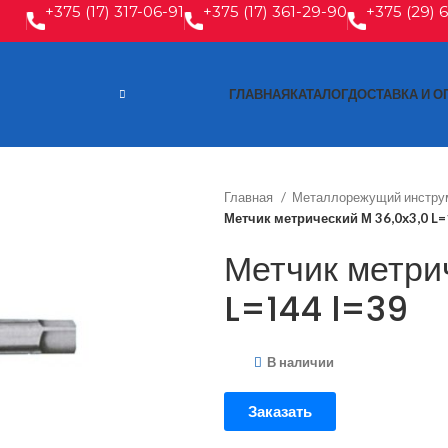
+375 (17) 317-06-91
+375 (17) 361-29-90
+375 (29) 
ГЛАВНАЯ
КАТАЛОГ
ДОСТАВКА И О
Главная
Металлорежущий инстру
Метчик метрический М 36,0х3,0 L=
Метчик метри
L=144 l=39
В наличии
Заказать