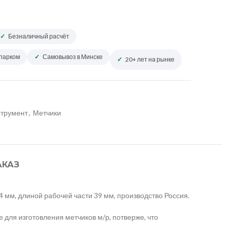
Безналичный расчёт
опарком
Самовывоз в Минске
20+ лет на рынке
трумент
,
Метчики
АКАЗ
 мм, длиной рабочей части 39 мм, производство Россия.
для изготовления метчиков м/р, потверже, что