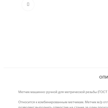
Нажмите, чтобы увеличить
ОПИ
Метчик машинно-ручной для метрической резьбы (ГОСТ 3
Относится к комбинированным метчикам. Метчик м/р отл
позволяет выполнить отверстие на станке за один прохо