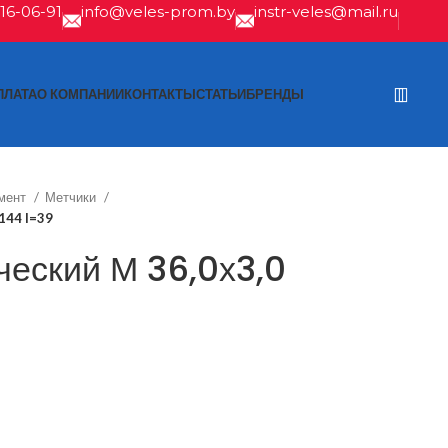
616-06-91
info@veles-prom.by
instr-veles@mail.ru
ПЛАТА
О КОМПАНИИ
КОНТАКТЫ
СТАТЬИ
БРЕНДЫ
мент
Метчики
144 l=39
ческий М 36,0х3,0