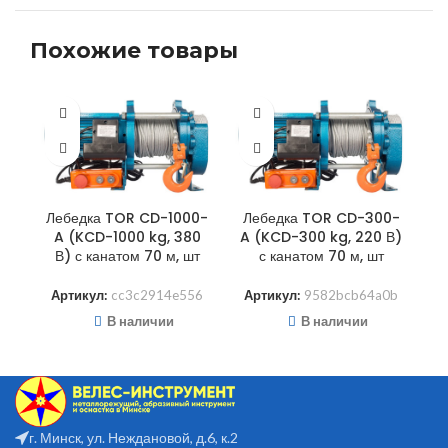
Похожие товары
Лебедка TOR CD-1000-
Лебедка TOR CD-300-
Л
A (KCD-1000 kg, 380
A (KCD-300 kg, 220 В)
A
В) с канатом 70 м, шт
с канатом 70 м, шт
Артикул:
cc3c2914e556
Артикул:
9582bcb64a0b
А
В наличии
В наличии
г. Минск, ул. Неждановой, д.6, к.2