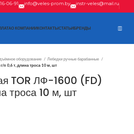
616-06-91
info@veles-prom.by
instr-veles@mail.ru
ПЛАТА
О КОМПАНИИ
КОНТАКТЫ
СТАТЬИ
БРЕНДЫ
одъёмное оборудование
Лебедки ручные барабанные
п 0,6 т, длина троса 10 м, шт
ая TOR ЛФ-1600 (FD)
на троса 10 м, шт