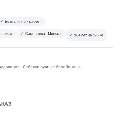
Безналичный расчёт
опарком
Самовывоз в Минске
20+ лет на рынке
рудование
,
Лебедки ручные барабанные
,
АКАЗ