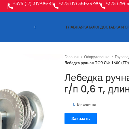
+375 (17) 317-06-91
+375 (17) 361-29-90
+375 (29) 
ГЛАВНАЯ
КАТАЛОГ
ДОСТАВКА И О
Главная
Оборудование
Грузоп
Лебедка ручная TOR ЛФ-1600 (FD) г/
Лебедка ручн
г/п 0,6 т, дли
В наличии
Заказать