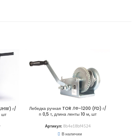
Лебедка ручная TOR ЛФ-1200 (FD) г/
Лебедка
(JHW) г/
п 0,5 т, длина ленты 10 м, шт
п 0
, шт
Артикул:
8b4e18bf4524
9
В наличии