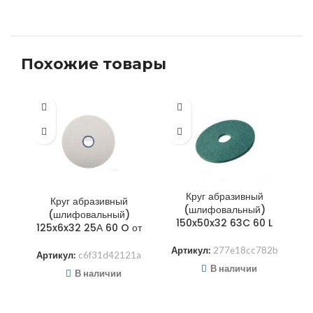
Похожие товары
Круг абразивный
Круг абразивный
(шлифовальный)
(шлифовальный)
150x50x32 63C 60 L
125x6x32 25А 60 O от
Артикул:
277e18cc782b
Артикул:
c6f31d42121a
А
В наличии
В наличии