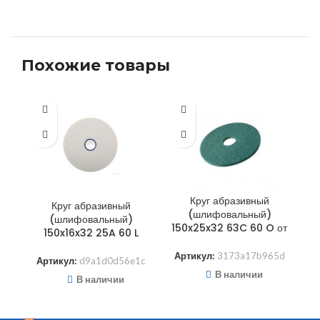
Похожие товары
Круг абразивный
Круг абразивный
(шлифовальный)
(шлифовальный)
150x25x32 63C 60 O от
150x16x32 25A 60 L
Артикул:
3173a17b965d
Артикул:
d9a1d0d56e1c
А
В наличии
В наличии