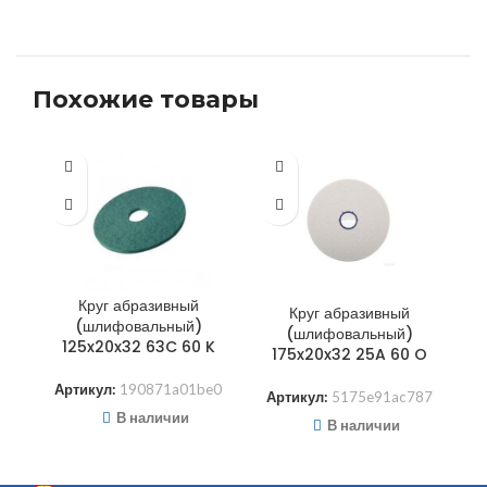
Похожие товары
Круг абразивный
Круг абразивный
(шлифовальный)
(шлифовальный)
125x20x32 63C 60 K
175x20x32 25A 60 O
Артикул:
190871a01be0
А
Артикул:
5175e91ac787
В наличии
В наличии