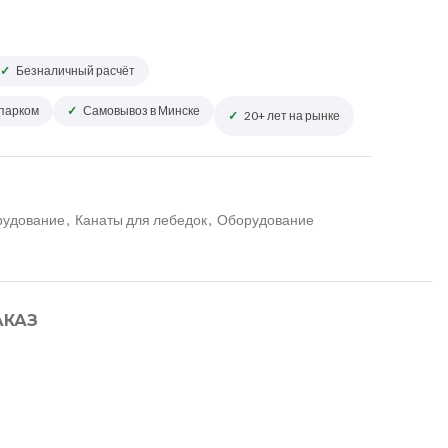
Безналичный расчёт
опарком
Самовывоз в Минске
20+ лет на рынке
рудование
,
Канаты для лебедок
,
Оборудование
АКАЗ