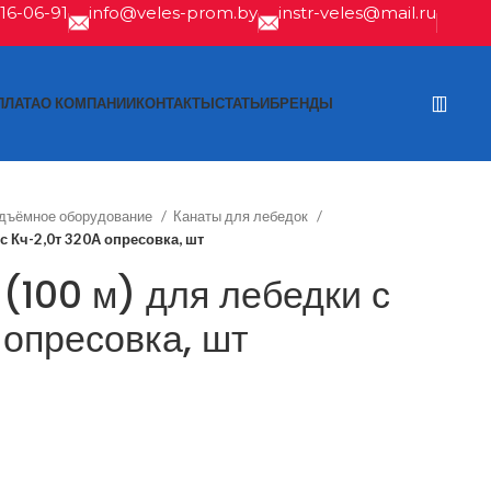
616-06-91
info@veles-prom.by
instr-veles@mail.ru
ПЛАТА
О КОМПАНИИ
КОНТАКТЫ
СТАТЬИ
БРЕНДЫ
одъёмное оборудование
Канаты для лебедок
 с Кч-2,0т 320А опресовка, шт
 (100 м) для лебедки с
 опресовка, шт