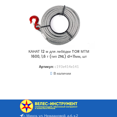
КАНАТ 12 м для лебёдки TOR МТМ
1600, 1,6 т (тип ZNL) d=11мм, шт
Артикул:
c193e414e141
В наличии
г. Минск, ул. Неждановой, д.6, к.2