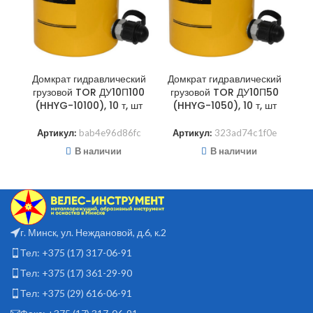
Домкрат гидравлический
Домкрат гидравлический
грузовой TOR ДУ10П100
грузовой TOR ДУ10П50
(HHYG-10100), 10 т, шт
(HHYG-1050), 10 т, шт
Артикул:
bab4e96d86fc
Артикул:
323ad74c1f0e
В наличии
В наличии
г. Минск, ул. Неждановой, д.6, к.2
Тел: +375 (17) 317-06-91
Тел: +375 (17) 361-29-90
Тел: +375 (29) 616-06-91