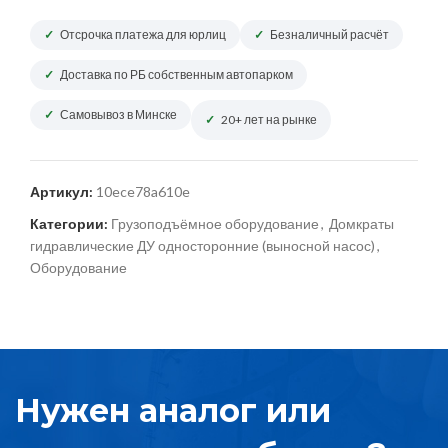
Отсрочка платежа для юрлиц
Безналичный расчёт
Доставка по РБ собственным автопарком
Самовывоз в Минске
20+ лет на рынке
Артикул:
10ece78a610e
Категории:
Грузоподъёмное оборудование
,
Домкраты
гидравлические ДУ односторонние (выносной насос)
,
Оборудование
Нужен аналог или