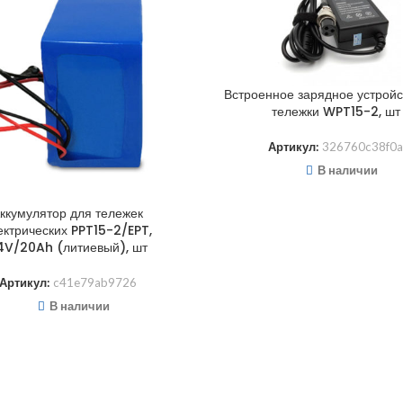
Встроенное зарядное устройс
тележки WPT15-2, шт
Артикул:
326760c38f0a
В наличии
ккумулятор для тележек
ектрических PPT15-2/EPT,
4V/20Ah (литиевый), шт
Артикул:
c41e79ab9726
В наличии