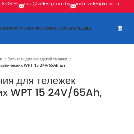
616-06-91
info@veles-prom.by
instr-veles@mail.ru
ПЛАТА
О КОМПАНИИ
КОНТАКТЫ
СТАТЬИ
БРЕНДЫ
ти
Запчасти для складской техники
равлических WPT 15 24V/65Ah, шт
ния для тележек
их WPT 15 24V/65Ah,