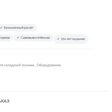
Безналичный расчёт
опарком
Самовывоз в Минске
20+ лет на рынке
ля складской техники
,
Оборудование
АКАЗ