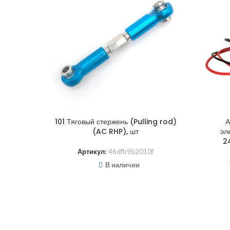
101 Тяговый стержень (Pulling rod)
А
(AC RHP), шт
эл
2
Артикул:
46dfb9b2010f
В наличии