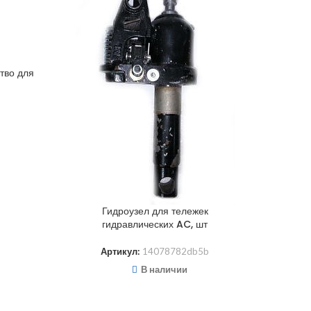
тво для
Трос
Гидроузел для тележек
гидравлических AC, шт
Артикул:
14078782db5b
В наличии