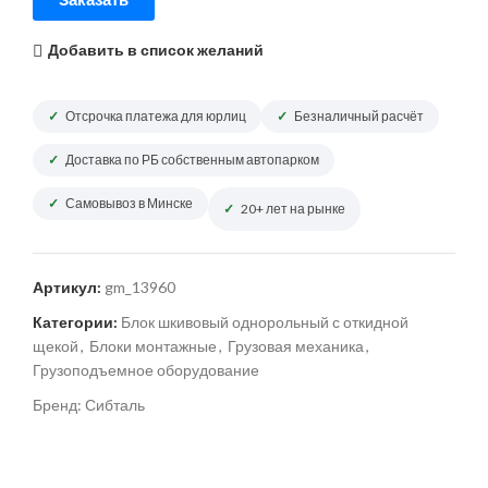
Добавить в список желаний
Отсрочка платежа для юрлиц
Безналичный расчёт
Доставка по РБ собственным автопарком
Самовывоз в Минске
20+ лет на рынке
Артикул:
gm_13960
Категории:
Блок шкивовый однорольный с откидной
щекой
,
Блоки монтажные
,
Грузовая механика
,
Грузоподъемное оборудование
Бренд:
Сибталь