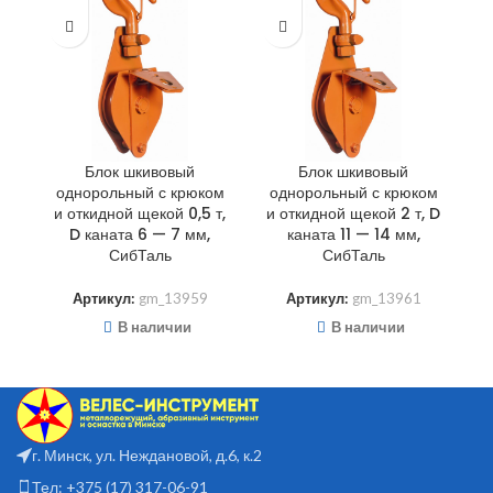
Блок шкивовый
Блок шкивовый
однорольный с крюком
однорольный с крюком
о
и откидной щекой 0,5 т,
и откидной щекой 2 т, D
и
D каната 6 — 7 мм,
каната 11 — 14 мм,
СибТаль
СибТаль
Артикул:
gm_13959
Артикул:
gm_13961
В наличии
В наличии
г. Минск, ул. Неждановой, д.6, к.2
Тел: +375 (17) 317-06-91