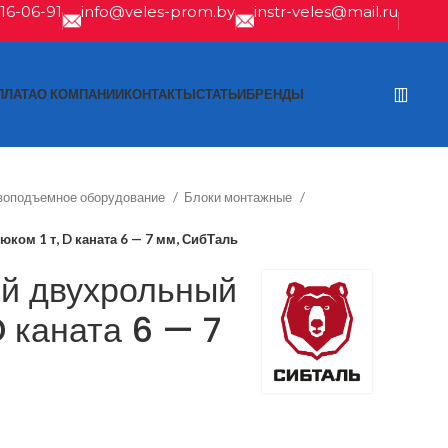
616-06-91
info@veles-prom.by
instr-veles@mail.ru
ПЛАТА
О КОМПАНИИ
КОНТАКТЫ
СТАТЬИ
БРЕНДЫ
зоподъемное оборудование
Блоки монтажные
ом 1 т, D каната 6 — 7 мм, СибТаль
й двухрольный
D каната 6 — 7