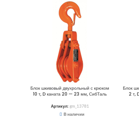
Блок шкивовый двухрольный с крюком
Блок ш
10 т, D каната 20 — 23 мм, СибТаль
2 т,
Артикул:
gm_13781
В наличии