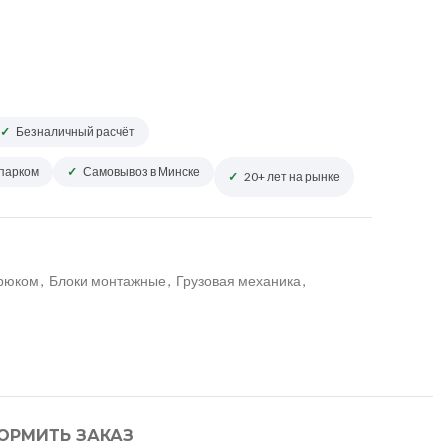
Безналичный расчёт
опарком
Самовывоз в Минске
20+ лет на рынке
крюком
,
Блоки монтажные
,
Грузовая механика
,
ОРМИТЬ ЗАКАЗ