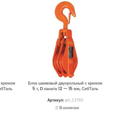
 крюком
Блок шкивовый двухрольный с крюком
СибТаль
5 т, D каната 12 — 15 мм, СибТаль
Артикул:
gm_13785
В наличии