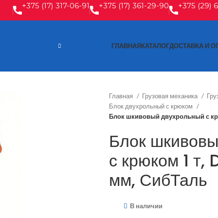
+375 (17) 317-06-91
+375 (17) 361-29-90
+375 (29) 
ГЛАВНАЯ
КАТАЛОГ
ДОСТАВКА И О
Главная
Грузовая механика
Гру
Блок двухрольный с крюком
Блок шкивовый двухрольный с крюк
Блок шкивовы
с крюком 1 т, 
мм, СибТаль
В наличии