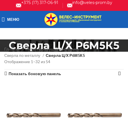
+375 (17) 317-06-91
info@veles-prom.by
МЕНЮ
Сверла Ц/Х Р6М5К5
Главная
Металлорежущий инструмент
Сверла по металлу
Сверла Ц/Х Р6М5К5
Отображение 1–32 из 54
Показать боковую панель