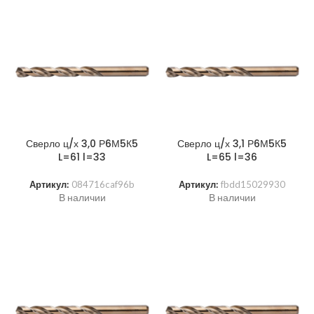
Сверло ц/х 3,0 Р6М5К5
Сверло ц/х 3,1 Р6М5К5
L=61 l=33
L=65 l=36
Артикул:
084716caf96b
Артикул:
fbdd15029930
В наличии
В наличии