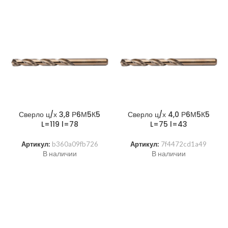
Сверло ц/х 3,8 Р6М5К5
Сверло ц/х 4,0 Р6М5К5
L=119 l=78
L=75 l=43
Артикул:
b360a09fb726
Артикул:
7f4472cd1a49
В наличии
В наличии