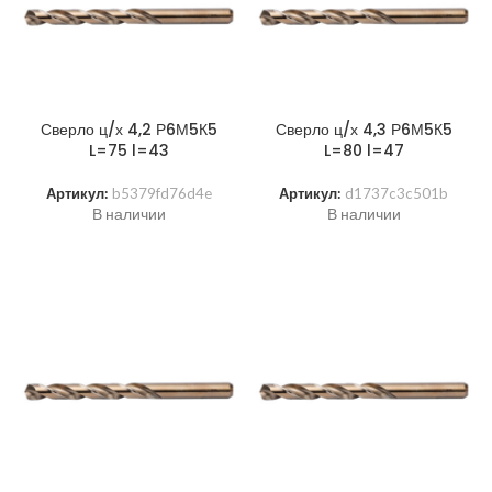
Сверло ц/х 4,2 Р6М5К5
Сверло ц/х 4,3 Р6М5К5
L=75 l=43
L=80 l=47
Артикул:
b5379fd76d4e
Артикул:
d1737c3c501b
В наличии
В наличии