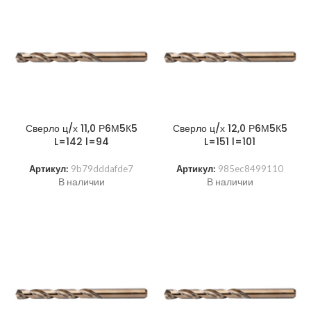
Сверло ц/х 11,0 Р6М5К5
Сверло ц/х 12,0 Р6М5К5
L=142 l=94
L=151 l=101
Артикул:
9b79dddafde7
Артикул:
985ec8499110
В наличии
В наличии