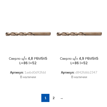
Сверло ц/х 4,8 Р6М5К5
Сверло ц/х 4,9 Р6М5К5
L=86 l=52
L=86 l=52
Артикул:
1aebd0d92fdd
Артикул:
d842fd6b2347
В наличии
В наличии
1
2
→